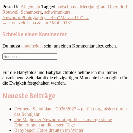
Posted in
Allgemein
Tagged
badschnass
,
Meerjungfrau
,
Oberndorf
,
Rottweil
,
Schamberg
,
schwimmkurs
Post
Newborn Photography – Ben*März 2016*
→
navigation
←
Hochzeit Lena & Jan *Mai 2016*
Schreibe einen Kommentar
Du musst
angemeldet
sein, um einen Kommentar abzugeben.
Für die Babyfotos und Babybauchfotos nehme ich mir immer
ausreichend Zeit, damit die einzigartigen Momente bestmöglich für
die Ewigkeit festgehalten werden.
Neueste Beiträge
Der neue Schulplaner 2026/2027 – perfekt organisiert durch
das Schuljahr
Die Magie der Newbornfotografie – Unvergessliche
Erinnerungen an die ersten Tage
Babybauch-Fotos draußen im Winter