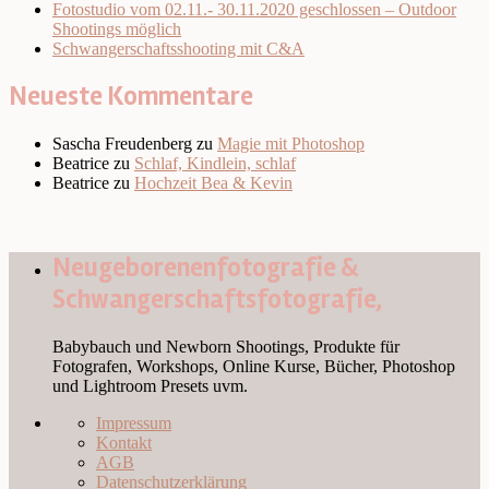
Fotostudio vom 02.11.- 30.11.2020 geschlossen – Outdoor
Shootings möglich
Schwangerschaftsshooting mit C&A
Neueste Kommentare
Sascha Freudenberg
zu
Magie mit Photoshop
Beatrice
zu
Schlaf, Kindlein, schlaf
Beatrice
zu
Hochzeit Bea & Kevin
Neugeborenenfotografie &
Schwangerschaftsfotografie,
Babybauch und Newborn Shootings, Produkte für
Fotografen, Workshops, Online Kurse, Bücher, Photoshop
und Lightroom Presets uvm.
Impressum
Kontakt
AGB
Datenschutzerklärung