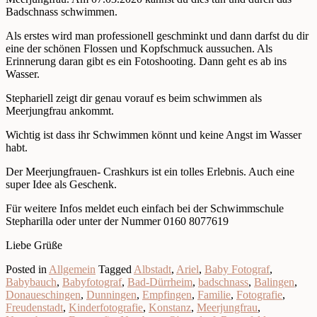
Badschnass schwimmen.
Als erstes wird man professionell geschminkt und dann darfst du dir
eine der schönen Flossen und Kopfschmuck aussuchen. Als
Erinnerung daran gibt es ein Fotoshooting. Dann geht es ab ins
Wasser.
Stephariell zeigt dir genau vorauf es beim schwimmen als
Meerjungfrau ankommt.
Wichtig ist dass ihr Schwimmen könnt und keine Angst im Wasser
habt.
Der Meerjungfrauen- Crashkurs ist ein tolles Erlebnis. Auch eine
super Idee als Geschenk.
Für weitere Infos meldet euch einfach bei der Schwimmschule
Stepharilla oder unter der Nummer 0160 8077619
Liebe Grüße
Posted in
Allgemein
Tagged
Albstadt
,
Ariel
,
Baby Fotograf
,
Babybauch
,
Babyfotograf
,
Bad-Dürrheim
,
badschnass
,
Balingen
,
Donaueschingen
,
Dunningen
,
Empfingen
,
Familie
,
Fotografie
,
Freudenstadt
,
Kinderfotografie
,
Konstanz
,
Meerjungfrau
,