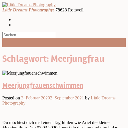
Skip
to
Little Dreams Photography:
78628 Rottweil
content
Schlagwort:
Meerjungfrau
Meerjungfrauenschwimmen
Posted on
3. Februar 2020
2. September 2021
by
Little Dreams
Photography
Du möchtest dich mal einen Tag fühlen wie Ariel die kleine
Meerjungfrau. Am 07.03.2020 kannst du dies tun und durch das