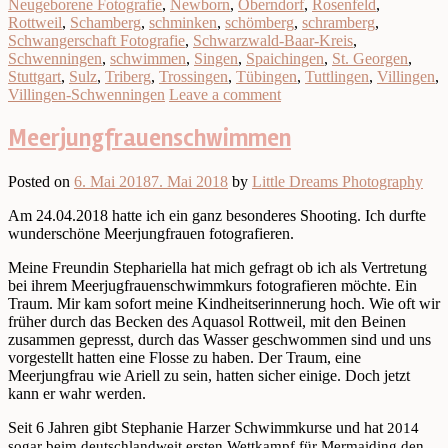
Neugeborene Fotografie
,
Newborn
,
Oberndorf
,
Rosenfeld
,
Rottweil
,
Schamberg
,
schminken
,
schömberg
,
schramberg
,
Schwangerschaft Fotografie
,
Schwarzwald-Baar-Kreis
,
Schwenningen
,
schwimmen
,
Singen
,
Spaichingen
,
St. Georgen
,
Stuttgart
,
Sulz
,
Triberg
,
Trossingen
,
Tübingen
,
Tuttlingen
,
Villingen
,
Villingen-Schwenningen
Leave a comment
Meerjungfrauenschwimmen
Posted on
6. Mai 2018
7. Mai 2018
by
Little Dreams Photography
Am 24.04.2018 hatte ich ein ganz besonderes Shooting. Ich durfte
wunderschöne Meerjungfrauen fotografieren.
Meine Freundin Stephariella hat mich gefragt ob ich als Vertretung
bei ihrem Meerjugfrauenschwimmkurs fotografieren möchte. Ein
Traum. Mir kam sofort meine Kindheitserinnerung hoch. Wie oft wir
früher durch das Becken des Aquasol Rottweil, mit den Beinen
zusammen gepresst, durch das Wasser geschwommen sind und uns
vorgestellt hatten eine Flosse zu haben. Der Traum, eine
Meerjungfrau wie Ariell zu sein, hatten sicher einige. Doch jetzt
kann er wahr werden.
Seit 6 Jahren gibt Stephanie Harzer Schwimmkurse und hat
2014
sogar beim deutschlandweit ersten Wettkampf für Mermaiding den