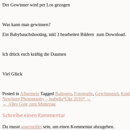
Der Gewinner wird per Los gezogen
Was kann man gewinnen?
Ein Babybauchshooting, inkl 3 bearbeiten Bildern zum Download.
Ich drück euch kräftig die Daumen
Viel Glück
Posted in
Allgemein
Tagged
Balingen
,
Fotografie
,
Gewinnspiel
,
Kind
Post
Newborn Photography – Isabella*Okt 2016*
→
navigation
←
Alles Gute zum Muttertag
Schreibe einen Kommentar
Du musst
angemeldet
sein, um einen Kommentar abzugeben.