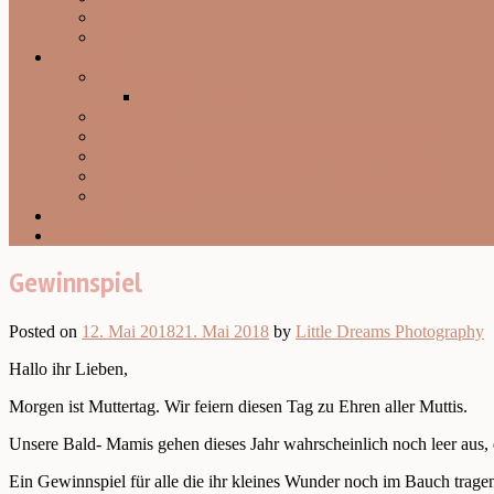
Infos
FAQ
Produkte
Fotoprodukte
Tischkalender
Gutscheine
Newborn Fotografie Videotraining für Einsteiger
Lightroom Presets für Newborn Fotos
Digitale Fotohintergründe für die Babyfotografie
work-with-me
Über mich
Kontakt
Gewinnspiel
Posted on
12. Mai 2018
21. Mai 2018
by
Little Dreams Photography
Hallo ihr Lieben,
Morgen ist Muttertag. Wir feiern diesen Tag zu Ehren aller Muttis.
Unsere Bald- Mamis gehen dieses Jahr wahrscheinlich noch leer aus,
Ein Gewinnspiel für alle die ihr kleines Wunder noch im Bauch trage