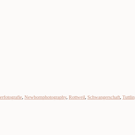
erfotografie
,
Newbornphotography
,
Rottweil
,
Schwangerschaft
,
Tuttli