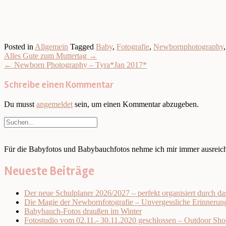
Posted in
Allgemein
Tagged
Baby
,
Fotografie
,
Newbornphotography
Post
Alles Gute zum Muttertag
→
navigation
←
Newborn Photography – Tyra*Jan 2017*
Schreibe einen Kommentar
Du musst
angemeldet
sein, um einen Kommentar abzugeben.
Für die Babyfotos und Babybauchfotos nehme ich mir immer ausreiche
Neueste Beiträge
Der neue Schulplaner 2026/2027 – perfekt organisiert durch da
Die Magie der Newbornfotografie – Unvergessliche Erinnerung
Babybauch-Fotos draußen im Winter
Fotostudio vom 02.11.- 30.11.2020 geschlossen – Outdoor Sho