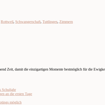
,
Rottweil
,
Schwangerschaft
,
Tuttlingen
,
Zimmern
nd Zeit, damit die einzigartigen Momente bestmöglich für die Ewigkei
s Schuljahr
en an die ersten Tage
otings möglich