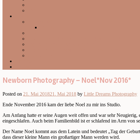
Infos
FAQ
Produkte
Fotoprodukte
Tischkalender
Gutscheine
Newborn Fotografie Videotraining für Einsteiger
Lightroom Presets für Newborn Fotos
Digitale Fotohintergründe für die Babyfotografie
work-with-me
Über mich
Kontakt
Newborn Photography – Noel*Nov 2016*
Posted on
21. Mai 2018
21. Mai 2018
by
Little Dreams Photography
Ende November 2016 kam der liebe Noel zu mir ins Studio.
Am Anfang hatte er seine Augen weit offen und war sehr Neugierig, er
eingeschlafen. Auch beim Familienbild ist er schlafend im Arm von 
Der Name Noel kommt aus dem Latein und bedeutet „Tag der Geburt“, 
dass dieser kleine Mann ein großartiger Mann werden wird.