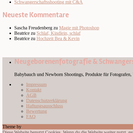
Schwangerschaftsshooting mit C&A
Neueste Kommentare
Sascha Freudenberg
zu
Magie mit Photoshop
Beatrice
zu
Schlaf, Kindlein, schlaf
Beatrice
zu
Hochzeit Bea & Kevin
Neugeborenenfotografie & Schwangers
Babybauch und Newborn Shootings, Produkte für Fotografen, 
Impressum
Kontakt
AGB
Datenschutzerklärung
Haftungsausschluss
Bewertung
FAQ
Theme by
Out the Box
Diese Website benutzt Cookies. Wenn du die Website weiter nutzt, g