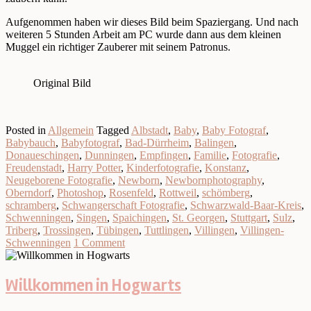
Aufgenommen haben wir dieses Bild beim Spaziergang. Und nach
weiteren 5 Stunden Arbeit am PC wurde dann aus dem kleinen
Muggel ein richtiger Zauberer mit seinem Patronus.
Original Bild
Posted in
Allgemein
Tagged
Albstadt
,
Baby
,
Baby Fotograf
,
Babybauch
,
Babyfotograf
,
Bad-Dürrheim
,
Balingen
,
Donaueschingen
,
Dunningen
,
Empfingen
,
Familie
,
Fotografie
,
Freudenstadt
,
Harry Potter
,
Kinderfotografie
,
Konstanz
,
Neugeborene Fotografie
,
Newborn
,
Newbornphotography
,
Oberndorf
,
Photoshop
,
Rosenfeld
,
Rottweil
,
schömberg
,
schramberg
,
Schwangerschaft Fotografie
,
Schwarzwald-Baar-Kreis
,
Schwenningen
,
Singen
,
Spaichingen
,
St. Georgen
,
Stuttgart
,
Sulz
,
Triberg
,
Trossingen
,
Tübingen
,
Tuttlingen
,
Villingen
,
Villingen-
Schwenningen
1 Comment
Willkommen in Hogwarts