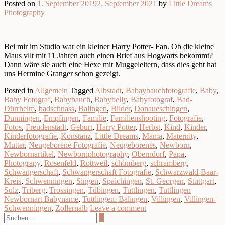
Posted on
1. September 2019
2. September 2021
by
Little Dreams
Photography
Bei mir im Studio war ein kleiner Harry Potter- Fan. Ob die kleine
Maus vllt mit 11 Jahren auch einen Brief aus Hogwarts bekommt?
Dann wäre sie auch eine Hexe mit Muggeleltern, dass dies geht hat
uns Hermine Granger schon gezeigt.
Posted in
Allgemein
Tagged
Albstadt
,
Babaybauchfotografie
,
Baby
,
Baby Fotograf
,
Babybauch
,
Babybelly
,
Babyfotograf
,
Bad-
Dürrheim
,
badschnass
,
Balingen
,
Bilder
,
Donaueschingen
,
Dunningen
,
Empfingen
,
Familie
,
Familienshooting
,
Fotografie
,
Fotos
,
Freudenstadt
,
Geburt
,
Harry Potter
,
Herbst
,
Kind
,
Kinder
,
Kinderfotografie
,
Konstanz
,
Little Dreams
,
Mama
,
Maternity
,
Mutter
,
Neugeborene Fotografie
,
Neugeborenes
,
Newborn
,
Newbornartikel
,
Newbornphotography
,
Oberndorf
,
Papa
,
Photograpy
,
Rosenfeld
,
Rottweil
,
schömberg
,
schramberg
,
Schwangerschaft
,
Schwangerschaft Fotografie
,
Schwarzwald-Baar-
Kreis
,
Schwenningen
,
Singen
,
Spaichingen
,
St. Georgen
,
Stuttgart
,
Sulz
,
Triberg
,
Trossingen
,
Tübingen
,
Tuttlingen
,
Tuttlingen
Newbornart Babyname
,
Tuttlingen. Balingen
,
Villingen
,
Villingen-
Schwenningen
,
Zollernalb
Leave a comment