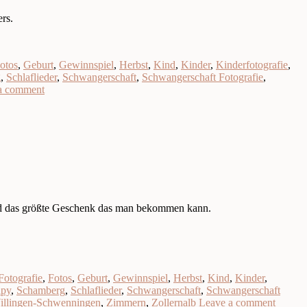
rs.
otos
,
Geburt
,
Gewinnspiel
,
Herbst
,
Kind
,
Kinder
,
Kinderfotografie
,
g
,
Schlaflieder
,
Schwangerschaft
,
Schwangerschaft Fotografie
,
a comment
ind das größte Geschenk das man bekommen kann.
Fotografie
,
Fotos
,
Geburt
,
Gewinnspiel
,
Herbst
,
Kind
,
Kinder
,
apy
,
Schamberg
,
Schlaflieder
,
Schwangerschaft
,
Schwangerschaft
illingen-Schwenningen
,
Zimmern
,
Zollernalb
Leave a comment