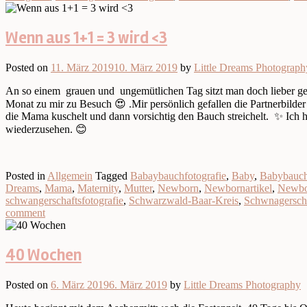
Wenn aus 1+1 = 3 wird <3
Posted on
11. März 2019
10. März 2019
by
Little Dreams Photograph
An so einem grauen und ungemütlichen Tag sitzt man doch lieber ge
Monat zu mir zu Besuch 😍 .Mir persönlich gefallen die Partnerbild
die Mama kuschelt und dann vorsichtig den Bauch streichelt. ✨ Ich h
wiederzusehen. 😊
Posted in
Allgemein
Tagged
Babaybauchfotografie
,
Baby
,
Babybauc
Dreams
,
Mama
,
Maternity
,
Mutter
,
Newborn
,
Newbornartikel
,
Newbo
schwangerschaftsfotografie
,
Schwarzwald-Baar-Kreis
,
Schwnagerscha
comment
40 Wochen
Posted on
6. März 2019
6. März 2019
by
Little Dreams Photography