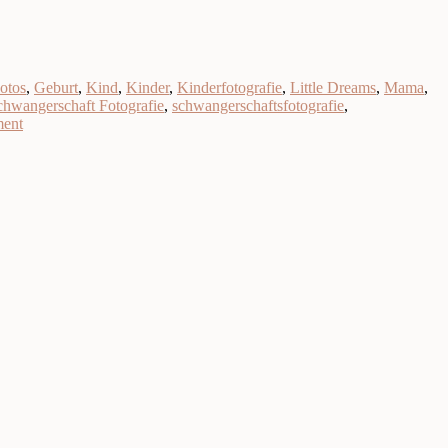
otos
,
Geburt
,
Kind
,
Kinder
,
Kinderfotografie
,
Little Dreams
,
Mama
,
chwangerschaft Fotografie
,
schwangerschaftsfotografie
,
ment