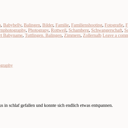
h
,
Babybelly
,
Balingen
,
Bilder
,
Familie
,
Familienshooting
,
Fotografie
,
F
nphotography
,
Photograpy
,
Rottweil
,
Schamberg
,
Schwangerschaft
,
S
rt Babyname
,
Tuttlingen. Balingen
,
Zimmern
,
Zollernalb
Leave a com
ography
in schlaf gefallen und konnte sich endlich etwas entspannen.