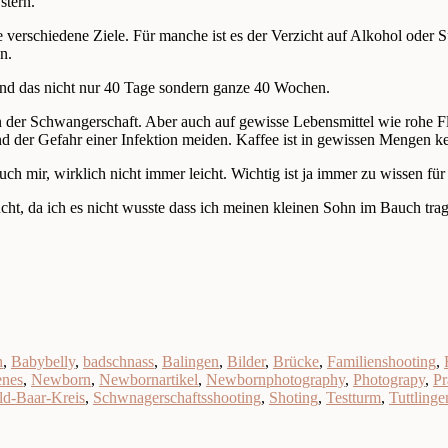
stern.
te verschiedene Ziele. Für manche ist es der Verzicht auf Alkohol oder 
n.
und das nicht nur 40 Tage sondern ganze 40 Wochen.
 in der Schwangerschaft. Aber auch auf gewisse Lebensmittel wie rohe 
 der Gefahr einer Infektion meiden. Kaffee ist in gewissen Mengen k
ch mir, wirklich nicht immer leicht. Wichtig ist ja immer zu wissen für
t, da ich es nicht wusste dass ich meinen kleinen Sohn im Bauch trage,
h
,
Babybelly
,
badschnass
,
Balingen
,
Bilder
,
Brücke
,
Familienshooting
,
enes
,
Newborn
,
Newbornartikel
,
Newbornphotography
,
Photograpy
,
Pr
d-Baar-Kreis
,
Schwnagerschaftsshooting
,
Shoting
,
Testturm
,
Tuttlinge