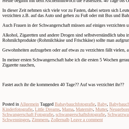
Heute beginnt mit dem Aschenmittwoch die Fastenzeit. 40 Tage bis O
In dieser Zeit nehmen sich viele vor zu Fasten, dabei setzen sich Leu
verzichten z.B. auf das Auto und gehen zu Fuß oder mit Bus und Bah
Auch Frauen in der Schwangerschaft müssen auf einiges verzichten 
Alkohol, Zigaretten und andere Drogen sind selbstverständlich tabu
Rohmilchprodukte (Rohmilchkäse und Frischkäse) sollte man aufgrund
Gewohnheiten aufzugeben oder auf etwas zu verzichten fällt vielen, au
In meiner ersten Schwangerschaft habe ich die ersten 5 Wochen gerauch
Zigarette rauchen,
Fastet auch ihr die kommenden 40 Tage?? Auf was verzichtet ihr??
Posted in
Allgemein
Tagged
Babaybauchfotografie
,
Baby
,
Babybauc
Kinderfotografie
,
Little Dreams
,
Mama
,
Maternity
,
Mutter
,
Neugebor
Schwangerschaft Fotografie
,
schwangerschaftsfotografie
,
Schwarzwal
Schwenningen
,
Zimmern
,
Zollernalb
Leave a comment