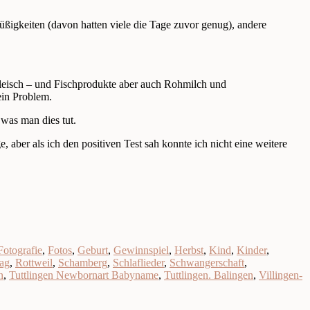
Süßigkeiten (davon hatten viele die Tage zuvor genug), andere
Fleisch – und Fischprodukte aber auch Rohmilch und
ein Problem.
 was man dies tut.
 aber als ich den positiven Test sah konnte ich nicht eine weitere
Fotografie
,
Fotos
,
Geburt
,
Gewinnspiel
,
Herbst
,
Kind
,
Kinder
,
ag
,
Rottweil
,
Schamberg
,
Schlaflieder
,
Schwangerschaft
,
n
,
Tuttlingen Newbornart Babyname
,
Tuttlingen. Balingen
,
Villingen-