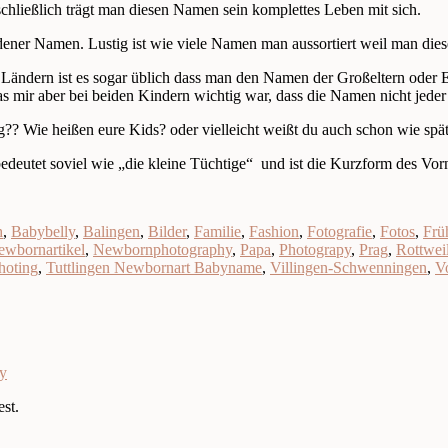
 schließlich trägt man diesen Namen sein komplettes Leben mit sich.
ener Namen. Lustig ist wie viele Namen man aussortiert weil man diese
en Ländern ist es sogar üblich dass man den Namen der Großeltern ode
 mir aber bei beiden Kindern wichtig war, dass die Namen nicht jeder 
?? Wie heißen eure Kids? oder vielleicht weißt du auch schon wie spät
edeutet soviel wie „die kleine Tüchtige“ und ist die Kurzform des Vor
h
,
Babybelly
,
Balingen
,
Bilder
,
Familie
,
Fashion
,
Fotografie
,
Fotos
,
Frü
ewbornartikel
,
Newbornphotography
,
Papa
,
Photograpy
,
Prag
,
Rottwei
hoting
,
Tuttlingen Newbornart Babyname
,
Villingen-Schwenningen
,
V
hy
st.