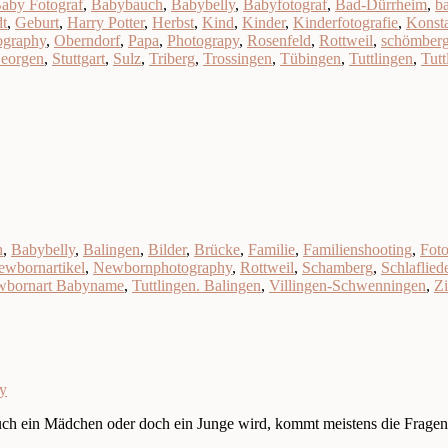
aby Fotograf
,
Babybauch
,
Babybelly
,
Babyfotograf
,
Bad-Dürrheim
,
b
dt
,
Geburt
,
Harry Potter
,
Herbst
,
Kind
,
Kinder
,
Kinderfotografie
,
Konst
graphy
,
Oberndorf
,
Papa
,
Photograpy
,
Rosenfeld
,
Rottweil
,
schömber
Georgen
,
Stuttgart
,
Sulz
,
Triberg
,
Trossingen
,
Tübingen
,
Tuttlingen
,
Tut
h
,
Babybelly
,
Balingen
,
Bilder
,
Brücke
,
Familie
,
Familienshooting
,
Foto
ewbornartikel
,
Newbornphotography
,
Rottweil
,
Schamberg
,
Schlaflied
ewbornart Babyname
,
Tuttlingen. Balingen
,
Villingen-Schwenningen
,
Z
hy
ch ein Mädchen oder doch ein Junge wird, kommt meistens die Fragen 