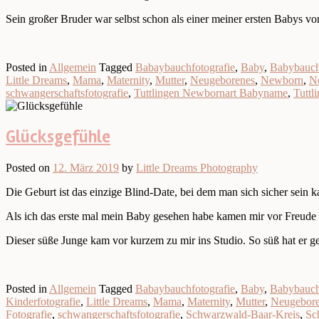
Sein großer Bruder war selbst schon als einer meiner ersten Babys vo
Posted in
Allgemein
Tagged
Babaybauchfotografie
,
Baby
,
Babybauc
Little Dreams
,
Mama
,
Maternity
,
Mutter
,
Neugeborenes
,
Newborn
,
N
schwangerschaftsfotografie
,
Tuttlingen Newbornart Babyname
,
Tuttl
Glücksgefühle
Posted on
12. März 2019
by
Little Dreams Photography
Die Geburt ist das einzige Blind-Date, bei dem man sich sicher sein 
Als ich das erste mal mein Baby gesehen habe kamen mir vor Freud
Dieser süße Junge kam vor kurzem zu mir ins Studio. So süß hat er g
Posted in
Allgemein
Tagged
Babaybauchfotografie
,
Baby
,
Babybauc
Kinderfotografie
,
Little Dreams
,
Mama
,
Maternity
,
Mutter
,
Neugebor
Fotografie
,
schwangerschaftsfotografie
,
Schwarzwald-Baar-Kreis
,
Sc