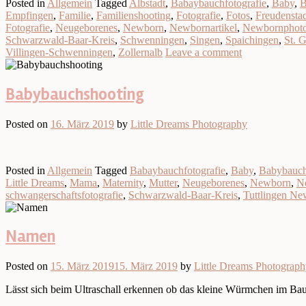
Posted in
Allgemein
Tagged
Albstadt
,
Babaybauchfotografie
,
Baby
,
B
Empfingen
,
Familie
,
Familienshooting
,
Fotografie
,
Fotos
,
Freudensta
Fotografie
,
Neugeborenes
,
Newborn
,
Newbornartikel
,
Newbornphoto
Schwarzwald-Baar-Kreis
,
Schwenningen
,
Singen
,
Spaichingen
,
St. 
Villingen-Schwenningen
,
Zollernalb
Leave a comment
Babybauchshooting
Posted on
16. März 2019
by
Little Dreams Photography
Posted in
Allgemein
Tagged
Babaybauchfotografie
,
Baby
,
Babybauc
Little Dreams
,
Mama
,
Maternity
,
Mutter
,
Neugeborenes
,
Newborn
,
N
schwangerschaftsfotografie
,
Schwarzwald-Baar-Kreis
,
Tuttlingen N
Namen
Posted on
15. März 2019
15. März 2019
by
Little Dreams Photograp
Lässt sich beim Ultraschall erkennen ob das kleine Würmchen im Bau