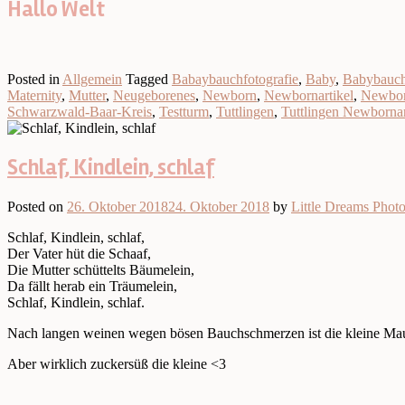
Hallo Welt
Posted in
Allgemein
Tagged
Babaybauchfotografie
,
Baby
,
Babybauc
Maternity
,
Mutter
,
Neugeborenes
,
Newborn
,
Newbornartikel
,
Newbor
Schwarzwald-Baar-Kreis
,
Testturm
,
Tuttlingen
,
Tuttlingen Newborna
Schlaf, Kindlein, schlaf
Posted on
26. Oktober 2018
24. Oktober 2018
by
Little Dreams Phot
Schlaf, Kindlein, schlaf,
Der Vater hüt die Schaaf,
Die Mutter schüttelts Bäumelein,
Da fällt herab ein Träumelein,
Schlaf, Kindlein, schlaf.
Nach langen weinen wegen bösen Bauchschmerzen ist die kleine Maus 
Aber wirklich zuckersüß die kleine <3