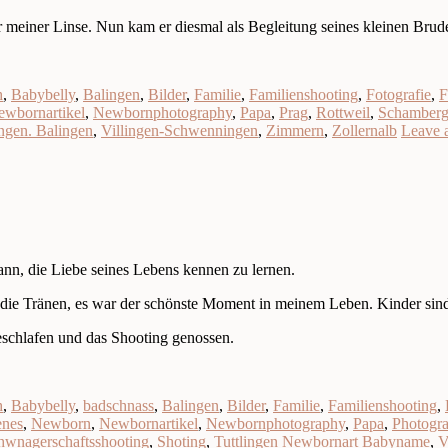
r meiner Linse. Nun kam er diesmal als Begleitung seines kleinen Brude
h
,
Babybelly
,
Balingen
,
Bilder
,
Familie
,
Familienshooting
,
Fotografie
,
F
ewbornartikel
,
Newbornphotography
,
Papa
,
Prag
,
Rottweil
,
Schamber
ingen. Balingen
,
Villingen-Schwenningen
,
Zimmern
,
Zollernalb
Leave 
kann, die Liebe seines Lebens kennen zu lernen.
e die Tränen, es war der schönste Moment in meinem Leben. Kinder s
eschlafen und das Shooting genossen.
h
,
Babybelly
,
badschnass
,
Balingen
,
Bilder
,
Familie
,
Familienshooting
,
enes
,
Newborn
,
Newbornartikel
,
Newbornphotography
,
Papa
,
Photogr
hwnagerschaftsshooting
,
Shoting
,
Tuttlingen Newbornart Babyname
,
V