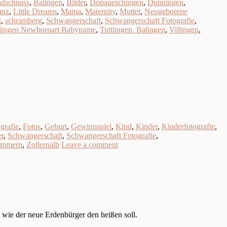
adschnass
,
Balingen
,
Bilder
,
Donaueschingen
,
Dunningen
,
anz
,
Little Dreams
,
Mama
,
Maternity
,
Mutter
,
Neugeborene
g
,
schramberg
,
Schwangerschaft
,
Schwangerschaft Fotografie
,
tlingen Newbornart Babyname
,
Tuttlingen. Balingen
,
Villingen
,
grafie
,
Fotos
,
Geburt
,
Gewinnspiel
,
Kind
,
Kinder
,
Kinderfotografie
,
er
,
Schwangerschaft
,
Schwangerschaft Fotografie
,
immern
,
Zollernalb
Leave a comment
wie der neue Erdenbürger den heißen soll.