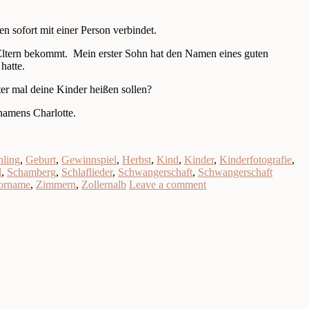
n sofort mit einer Person verbindet.
r Eltern bekommt. Mein erster Sohn hat den Namen eines guten
hatte.
er mal deine Kinder heißen sollen?
namens Charlotte.
hling
,
Geburt
,
Gewinnspiel
,
Herbst
,
Kind
,
Kinder
,
Kinderfotografie
,
l
,
Schamberg
,
Schlaflieder
,
Schwangerschaft
,
Schwangerschaft
orname
,
Zimmern
,
Zollernalb
Leave a comment