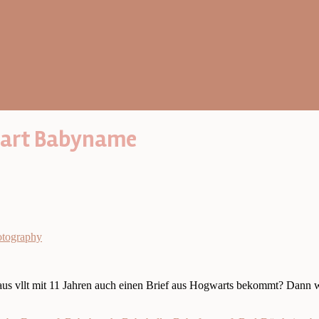
nart Babyname
otography
Maus vllt mit 11 Jahren auch einen Brief aus Hogwarts bekommt? Dann w