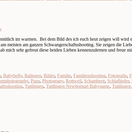
y
mütlich im warmen. Bei dem Bild des ich euch heut zeigen will wird 
er am meisten am ganzen Schwangerschaftsshooting. Sie zeigen die Lie
ab mich sehr gefreut diese beiden Lieben kennenzulernen und freue mich
h
,
Babybelly
,
Balingen
,
Bilder
,
Familie
,
Familienshooting
,
Fotografie
,
F
rnphotography
,
Papa
,
Photograpy
,
Rottweil
,
Schamberg
,
Schlaflieder
,
ftsshooting
,
Tuttlingen
,
Tuttlingen Newbornart Babyname
,
Tuttlingen