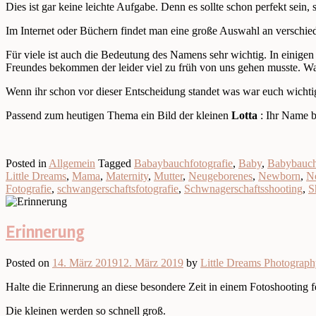
Dies ist gar keine leichte Aufgabe. Denn es sollte schon perfekt sein,
Im Internet oder Büchern findet man eine große Auswahl an verschied
Für viele ist auch die Bedeutung des Namens sehr wichtig. In einig
Freundes bekommen der leider viel zu früh von uns gehen musste. Was
Wenn ihr schon vor dieser Entscheidung standet was war euch wichtig
Passend zum heutigen Thema ein Bild der kleinen
Lotta
: Ihr Name b
Posted in
Allgemein
Tagged
Babaybauchfotografie
,
Baby
,
Babybauc
Little Dreams
,
Mama
,
Maternity
,
Mutter
,
Neugeborenes
,
Newborn
,
N
Fotografie
,
schwangerschaftsfotografie
,
Schwnagerschaftsshooting
,
S
Erinnerung
Posted on
14. März 2019
12. März 2019
by
Little Dreams Photograp
Halte die Erinnerung an diese besondere Zeit in einem Fotoshooting fe
Die kleinen werden so schnell groß.