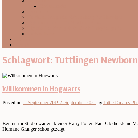
Fotoprodukte
Tischkalender
Gutscheine
Newborn Fotografie Videotraining für Einsteiger
Lightroom Presets für Newborn Fotos
Digitale Fotohintergründe für die Babyfotografie
work-with-me
Über mich
Kontakt
Schlagwort:
Tuttlingen Newbor
Willkommen in Hogwarts
Posted on
1. September 2019
2. September 2021
by
Little Dreams Ph
Bei mir im Studio war ein kleiner Harry Potter- Fan. Ob die kleine 
Hermine Granger schon gezeigt.