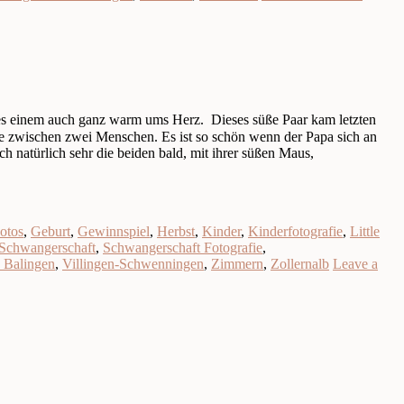
es einem auch ganz warm ums Herz. Dieses süße Paar kam letzten
be zwischen zwei Menschen. Es ist so schön wenn der Papa sich an
 natürlich sehr die beiden bald, mit ihrer süßen Maus,
otos
,
Geburt
,
Gewinnspiel
,
Herbst
,
Kinder
,
Kinderfotografie
,
Little
Schwangerschaft
,
Schwangerschaft Fotografie
,
. Balingen
,
Villingen-Schwenningen
,
Zimmern
,
Zollernalb
Leave a