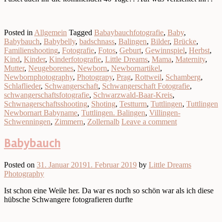
Posted in
Allgemein
Tagged
Babaybauchfotografie
,
Baby
,
Babybauch
,
Babybelly
,
badschnass
,
Balingen
,
Bilder
,
Brücke
,
Familienshooting
,
Fotografie
,
Fotos
,
Geburt
,
Gewinnspiel
,
Herbst
,
Kind
,
Kinder
,
Kinderfotografie
,
Little Dreams
,
Mama
,
Maternity
,
Mutter
,
Neugeborenes
,
Newborn
,
Newbornartikel
,
Newbornphotography
,
Photograpy
,
Prag
,
Rottweil
,
Schamberg
,
Schlaflieder
,
Schwangerschaft
,
Schwangerschaft Fotografie
,
schwangerschaftsfotografie
,
Schwarzwald-Baar-Kreis
,
Schwnagerschaftsshooting
,
Shoting
,
Testturm
,
Tuttlingen
,
Tuttlingen
Newbornart Babyname
,
Tuttlingen. Balingen
,
Villingen-
Schwenningen
,
Zimmern
,
Zollernalb
Leave a comment
Babybauch
Posted on
31. Januar 2019
1. Februar 2019
by
Little Dreams
Photography
Ist schon eine Weile her. Da war es noch so schön war als ich diese
hübsche Schwangere fotografieren durfte