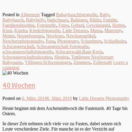
Posted in
Allgemein
Tagged
Babaybauchfotografie
,
Baby
,
Babybauch
,
Babybelly
,
badschnass
,
Balingen
,
Bilder
,
Familie
,
Familienshooting
,
Fotografie
,
Fotos
,
Geburt
,
Gewinnspiel
,
Herbst
,
Kind
,
Kinder
,
Kinderfotografie
,
Little Dreams
,
Mama
,
Maternity
,
Mutter
,
Neugeborenes
,
Newborn
,
Newbornartikel
,
Newbornphotography
,
Papa
,
Photograpy
,
Schamberg
,
Schlaflieder
,
Schwangerschaft
,
Schwangerschaft Fotografie
,
schwangerschaftsfotografie
,
Schwarzwald-Baar-Kreis
,
Schwnagerschaftsshooting
,
Shoting
,
Tuttlingen Newbornart
Babyname
,
Villingen-Schwenningen
,
Zimmern
,
Zollernalb
Leave a
comment
40 Wochen
Posted on
6. März 2019
6. März 2019
by
Little Dreams Photography
Heute beginnt mit dem Aschenmittwoch die Fastenzeit. 40 Tage bis
Ostern.
In dieser Zeit nehmen sich viele vor zu Fasten, dabei setzen sich
Leute verschiedene Ziele. Für manche ist es der Verzicht auf