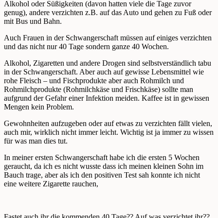
Alkohol oder Süßigkeiten (davon hatten viele die Tage zuvor
genug), andere verzichten z.B. auf das Auto und gehen zu Fuß oder
mit Bus und Bahn.
Auch Frauen in der Schwangerschaft müssen auf einiges verzichten
und das nicht nur 40 Tage sondern ganze 40 Wochen.
Alkohol, Zigaretten und andere Drogen sind selbstverständlich tabu
in der Schwangerschaft. Aber auch auf gewisse Lebensmittel wie
rohe Fleisch – und Fischprodukte aber auch Rohmilch und
Rohmilchprodukte (Rohmilchkäse und Frischkäse) sollte man
aufgrund der Gefahr einer Infektion meiden. Kaffee ist in gewissen
Mengen kein Problem.
Gewohnheiten aufzugeben oder auf etwas zu verzichten fällt vielen,
auch mir, wirklich nicht immer leicht. Wichtig ist ja immer zu wissen
für was man dies tut.
In meiner ersten Schwangerschaft habe ich die ersten 5 Wochen
geraucht, da ich es nicht wusste dass ich meinen kleinen Sohn im
Bauch trage, aber als ich den positiven Test sah konnte ich nicht
eine weitere Zigarette rauchen,
Fastet auch ihr die kommenden 40 Tage?? Auf was verzichtet ihr??