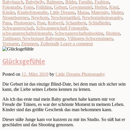
Babybauch
,
Babybelly
,
Balingen
,
Bilder
,
Familie
,
Fashion
,
Fotografie
,
Fotos
,
Frühling
,
Geburt
,
Gewinnspiel
,
Herbst
,
Kind
,
Kinder
,
Kinderfotografie
,
Little Dreams
,
Mama
,
Maternity
,
Mutter
,
Neugeborenes
,
Newborn
,
Newbornartikel
,
Newbornphotography
,
Papa
,
Photograpy
,
Prag
,
Rottweil
,
Schamberg
,
Schlaflieder
,
Schwangerschaft
,
Schwangerschaft Fotografie
,
schwangerschaftsfotografie
,
Schwnagerschaftsshooting
,
Shoting
,
Tuttlingen Newbornart Babyname
,
Villingen-Schwenningen
,
Vorname
,
Zimmern
,
Zollernalb
Leave a comment
Glücksgefühle
Posted on
12. März 2019
by
Little Dreams Photography
Die Geburt ist das einzige Blind-Date, bei dem man sich sicher sein
kann, die Liebe seines Lebens kennen zu lernen.
Als ich das erste mal mein Baby gesehen habe kamen mir vor
Freude die Tränen, es war der schönste Moment in meinem Leben.
Kinder sind das größte Geschenk das man bekommen kann.
Dieser süße Junge kam vor kurzem zu mir ins Studio. So süß hat er
geschlafen und das Shooting genossen.