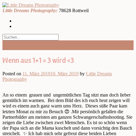
Skip
to
Little Dreams Photography:
78628 Rottweil
content
Wenn aus 1+1 = 3 wird <3
Posted on
11. März 2019
10. März 2019
by
Little Dreams
Photography
An so einem grauen und ungemütlichen Tag sitzt man doch lieber
gemütlich im warmen. Bei dem Bild des ich euch heut zeigen will
wird es einem auch ganz warm ums Herz. Dieses süße Paar kam
letzten Monat zu mir zu Besuch 😍 .Mir persönlich gefallen die
Partnerbilder am meisten am ganzen Schwangerschaftsshooting. Sie
zeigen die Liebe zwischen zwei Menschen. Es ist so schön wenn
der Papa sich an die Mama kuschelt und dann vorsichtig den Bauch
streichelt. ✨ Ich hab mich sehr gefreut diese beiden Lieben