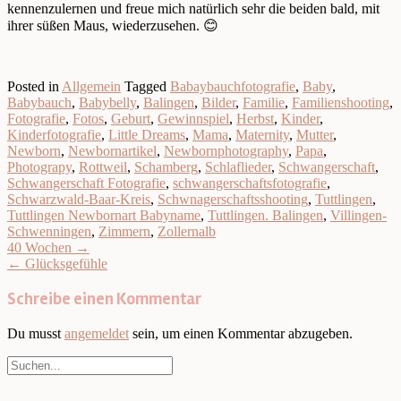
kennenzulernen und freue mich natürlich sehr die beiden bald, mit
ihrer süßen Maus, wiederzusehen. 😊
Posted in
Allgemein
Tagged
Babaybauchfotografie
,
Baby
,
Babybauch
,
Babybelly
,
Balingen
,
Bilder
,
Familie
,
Familienshooting
,
Fotografie
,
Fotos
,
Geburt
,
Gewinnspiel
,
Herbst
,
Kinder
,
Kinderfotografie
,
Little Dreams
,
Mama
,
Maternity
,
Mutter
,
Newborn
,
Newbornartikel
,
Newbornphotography
,
Papa
,
Photograpy
,
Rottweil
,
Schamberg
,
Schlaflieder
,
Schwangerschaft
,
Schwangerschaft Fotografie
,
schwangerschaftsfotografie
,
Schwarzwald-Baar-Kreis
,
Schwnagerschaftsshooting
,
Tuttlingen
,
Tuttlingen Newbornart Babyname
,
Tuttlingen. Balingen
,
Villingen-
Schwenningen
,
Zimmern
,
Zollernalb
Post
40 Wochen
→
navigation
←
Glücksgefühle
Schreibe einen Kommentar
Du musst
angemeldet
sein, um einen Kommentar abzugeben.