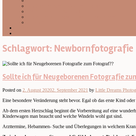
Gutscheine
Newborn Fotografie Videotraining für Einsteiger
Lightroom Presets für Newborn Fotos
Digitale Fotohintergründe für die Babyfotografie
work-with-me
Über mich
Kontakt
Schlagwort:
Newbornfotografie
Sollte ich für Neugeborenen Fotografie zu
Posted on
2. August 2020
2. September 2021
by
Little Dreams Photo
Eine besondere Veränderung steht bevor. Egal ob das erste Kind oder 
Ab dem ersten Herzschlag beginnt die Vorbereitung auf eine wunderb
Kinderwagen man braucht und welche Windeln wohl gut sind.
Arzttermine, Hebammen- Suche und Überlegungen in welchem Krank