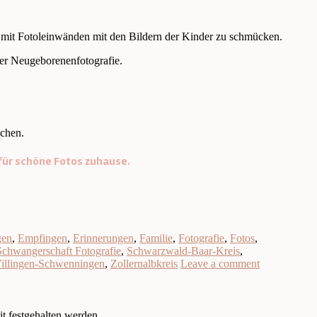
g mit Fotoleinwänden mit den Bildern der Kinder zu schmücken.
 der Neugeborenenfotografie.
echen.
s für schöne Fotos zuhause.
gen
,
Empfingen
,
Erinnerungen
,
Familie
,
Fotografie
,
Fotos
,
Schwangerschaft Fotografie
,
Schwarzwald-Baar-Kreis
,
illingen-Schwenningen
,
Zollernalbkreis
Leave a comment
t festgehalten werden.