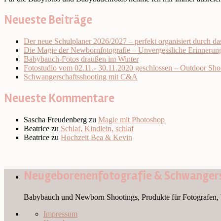
Neueste Beiträge
Der neue Schulplaner 2026/2027 – perfekt organisiert durch da
Die Magie der Newbornfotografie – Unvergessliche Erinnerung
Babybauch-Fotos draußen im Winter
Fotostudio vom 02.11.- 30.11.2020 geschlossen – Outdoor Sho
Schwangerschaftsshooting mit C&A
Neueste Kommentare
Sascha Freudenberg
zu
Magie mit Photoshop
Beatrice
zu
Schlaf, Kindlein, schlaf
Beatrice
zu
Hochzeit Bea & Kevin
Neugeborenenfotografie & Schwangers
Babybauch und Newborn Shootings, Produkte für Fotografen, 
Impressum