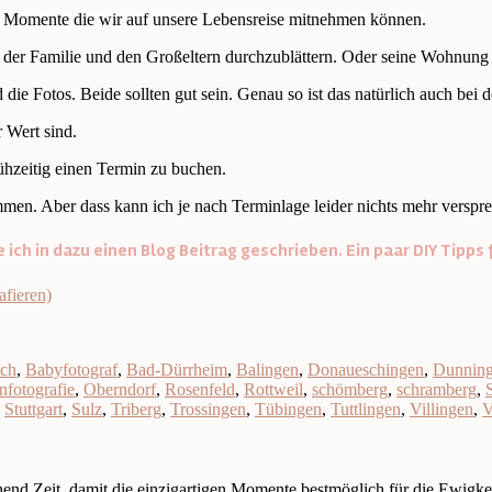
en Momente die wir auf unsere Lebensreise mitnehmen können.
it der Familie und den Großeltern durchzublättern. Oder seine Wohnun
die Fotos. Beide sollten gut sein. Genau so ist das natürlich auch bei
r Wert sind.
rühzeitig einen Termin zu buchen.
en. Aber dass kann ich je nach Terminlage leider nichts mehr verspr
ich in dazu einen Blog Beitrag geschrieben. Ein paar DIY Tipp
fieren)
ch
,
Babyfotograf
,
Bad-Dürrheim
,
Balingen
,
Donaueschingen
,
Dunnin
fotografie
,
Oberndorf
,
Rosenfeld
,
Rottweil
,
schömberg
,
schramberg
,
,
Stuttgart
,
Sulz
,
Triberg
,
Trossingen
,
Tübingen
,
Tuttlingen
,
Villingen
,
V
nd Zeit, damit die einzigartigen Momente bestmöglich für die Ewigkei