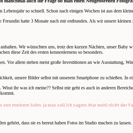
lich manchmal auch die Frage ob man einen Neugeborenen Fotograf
sten Lebensjahr so schnell. Schon nach einigen Wochen ist aus dem kl
e Freundin hatte 3 Monate nach mir entbunden. Als wir unsere kleinen 
halten. Wir wünschten uns, trotz den kurzen Nächten, unser Baby wür
hen diese Zeit des ersten kennenlernens so besonders.
digen. Vor allem stehen meist große Investitionen an wie Ausstattung, 
lichkeit, unsere Bilder selbst mit unserem Smartphone zu schießen. In 
 Wisst ihr was ich meine?? Selbst mir geht es auch in anderen Bereiche
u kommt.
s von meinem Sohn. Ja was soll ich sagen: War wohl nicht der Fa
 gehört, dass sie es bereut haben Fotos im Studio machen zu lassen. T