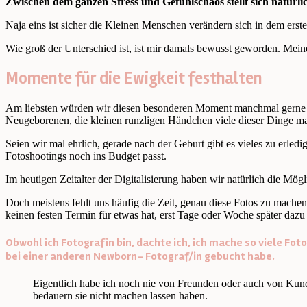
Zwischen dem ganzen Stress und Gefühlschaos stellt sich natür
Naja eins ist sicher die Kleinen Menschen verändern sich in dem er
Wie groß der Unterschied ist, ist mir damals bewusst geworden. Mein
Momente für die Ewigkeit festhalten
Am liebsten würden wir diesen besonderen Moment manchmal gerne an
Neugeborenen, die kleinen runzligen Händchen viele dieser Dinge mac
Seien wir mal ehrlich, gerade nach der Geburt gibt es vieles zu erle
Fotoshootings noch ins Budget passt.
Im heutigen Zeitalter der Digitalisierung haben wir natürlich die Mög
Doch meistens fehlt uns häufig die Zeit, genau diese Fotos zu machen.
keinen festen Termin für etwas hat, erst Tage oder Woche später daz
Obwohl ich Fotografin bin, dachte ich, ich mache so viele Foto
bei einer anderen Newborn- Fotograf/in gebucht habe.
Eigentlich habe ich noch nie von Freunden oder auch von Kunden
bedauern sie nicht machen lassen haben.