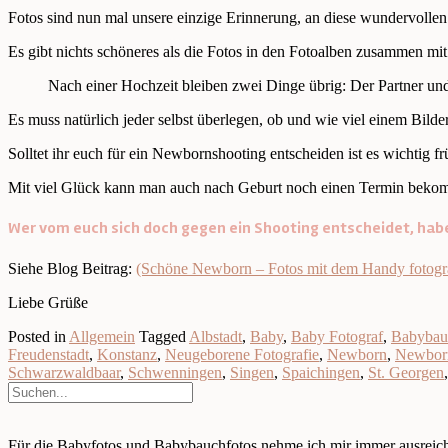
Fotos sind nun mal unsere einzige Erinnerung, an diese wundervoll
Es gibt nichts schöneres als die Fotos in den Fotoalben zusammen m
Nach einer Hochzeit bleiben zwei Dinge übrig: Der Partner und 
Es muss natürlich jeder selbst überlegen, ob und wie viel einem Bilde
Solltet ihr euch für ein Newbornshooting entscheiden ist es wichtig f
Mit viel Glück kann man auch nach Geburt noch einen Termin bekomm
Wer vom euch sich doch gegen ein Shooting entscheidet, habe 
Siehe Blog Beitrag:
(Schöne Newborn – Fotos mit dem Handy fotogra
Liebe Grüße
Posted in
Allgemein
Tagged
Albstadt
,
Baby
,
Baby Fotograf
,
Babybau
Freudenstadt
,
Konstanz
,
Neugeborene Fotografie
,
Newborn
,
Newborn
Schwarzwaldbaar
,
Schwenningen
,
Singen
,
Spaichingen
,
St. Georgen
Für die Babyfotos und Babybauchfotos nehme ich mir immer ausreiche