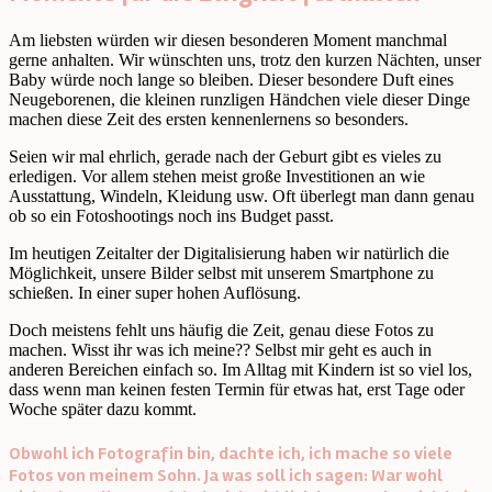
Am liebsten würden wir diesen besonderen Moment manchmal
gerne anhalten. Wir wünschten uns, trotz den kurzen Nächten, unser
Baby würde noch lange so bleiben. Dieser besondere Duft eines
Neugeborenen, die kleinen runzligen Händchen viele dieser Dinge
machen diese Zeit des ersten kennenlernens so besonders.
Seien wir mal ehrlich, gerade nach der Geburt gibt es vieles zu
erledigen. Vor allem stehen meist große Investitionen an wie
Ausstattung, Windeln, Kleidung usw. Oft überlegt man dann genau
ob so ein Fotoshootings noch ins Budget passt.
Im heutigen Zeitalter der Digitalisierung haben wir natürlich die
Möglichkeit, unsere Bilder selbst mit unserem Smartphone zu
schießen. In einer super hohen Auflösung.
Doch meistens fehlt uns häufig die Zeit, genau diese Fotos zu
machen. Wisst ihr was ich meine?? Selbst mir geht es auch in
anderen Bereichen einfach so. Im Alltag mit Kindern ist so viel los,
dass wenn man keinen festen Termin für etwas hat, erst Tage oder
Woche später dazu kommt.
Obwohl ich Fotografin bin, dachte ich, ich mache so viele
Fotos von meinem Sohn. Ja was soll ich sagen: War wohl