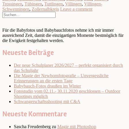
Trossingen
,
Tübingen
,
Tuttlingen
,
Villingen
,
Villingen-
Schwenningen
,
Zollernalbkreis
Leave a comment
Für die Babyfotos und Babybauchfotos nehme ich mir immer
ausreichend Zeit, damit die einzigartigen Momente bestmöglich für
die Ewigkeit festgehalten werden.
Neueste Beiträge
Der neue Schulplaner 2026/2027 – perfekt organisiert durch
das Schuljahr
Die Magie der Newbornfotografie – Unvergessliche
Erinnerungen an die ersten Tage
Babybauch-Fotos draußen im Winter
Fotostudio vom 02.11.- 30.11.2020 geschlossen – Outdoor
Shootings möglich
Schwangerschaftsshooting mit C&A
Neueste Kommentare
Sascha Freudenberg
zu
Magie mit Photoshop