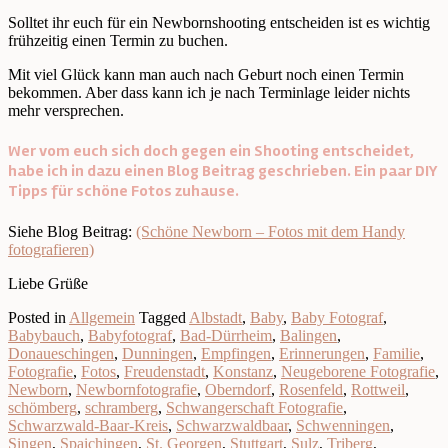
Solltet ihr euch für ein Newbornshooting entscheiden ist es wichtig
frühzeitig einen Termin zu buchen.
Mit viel Glück kann man auch nach Geburt noch einen Termin
bekommen. Aber dass kann ich je nach Terminlage leider nichts
mehr versprechen.
Wer vom euch sich doch gegen ein Shooting entscheidet,
habe ich in dazu einen Blog Beitrag geschrieben. Ein paar DIY
Tipps für schöne Fotos zuhause.
Siehe Blog Beitrag:
(Schöne Newborn – Fotos mit dem Handy
fotografieren)
Liebe Grüße
Posted in
Allgemein
Tagged
Albstadt
,
Baby
,
Baby Fotograf
,
Babybauch
,
Babyfotograf
,
Bad-Dürrheim
,
Balingen
,
Donaueschingen
,
Dunningen
,
Empfingen
,
Erinnerungen
,
Familie
,
Fotografie
,
Fotos
,
Freudenstadt
,
Konstanz
,
Neugeborene Fotografie
,
Newborn
,
Newbornfotografie
,
Oberndorf
,
Rosenfeld
,
Rottweil
,
schömberg
,
schramberg
,
Schwangerschaft Fotografie
,
Schwarzwald-Baar-Kreis
,
Schwarzwaldbaar
,
Schwenningen
,
Singen
,
Spaichingen
,
St. Georgen
,
Stuttgart
,
Sulz
,
Triberg
,