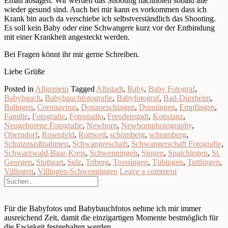
Email absagen. Wir werden das Shooting nachholen sobald alle
wieder gesund sind. Auch bei mir kann es vorkommen dass ich
Krank bin auch da verschiebe ich selbstverständlich das Shooting.
Es soll kein Baby oder eine Schwangere kurz vor der Entbindung
mit einer Krankheit angesteckt werden.
Bei Fragen könnt ihr mir gerne Schreiben.
Liebe Grüße
Posted in
Allgemein
Tagged
Albstadt
,
Baby
,
Baby Fotograf
,
Babybauch
,
Babybauchfotografie
,
Babyfotograf
,
Bad-Dürrheim
,
Balingen
,
Coronavirus
,
Donaueschingen
,
Dunningen
,
Empfingen
,
Familie
,
Fotografie
,
Fotostudio
,
Freudenstadt
,
Konstanz
,
Neugeborene Fotografie
,
Newborn
,
Newbornphotography
,
Oberndorf
,
Rosenfeld
,
Rottweil
,
schömberg
,
schramberg
,
Schutzmasßnahmen
,
Schwangerschaft
,
Schwangerschaft Fotografie
,
Schwarzwald-Baar-Kreis
,
Schwenningen
,
Singen
,
Spaichingen
,
St.
Georgen
,
Stuttgart
,
Sulz
,
Triberg
,
Trossingen
,
Tübingen
,
Tuttlingen
,
Villingen
,
Villingen-Schwenningen
Leave a comment
Für die Babyfotos und Babybauchfotos nehme ich mir immer
ausreichend Zeit, damit die einzigartigen Momente bestmöglich für
die Ewigkeit festgehalten werden.